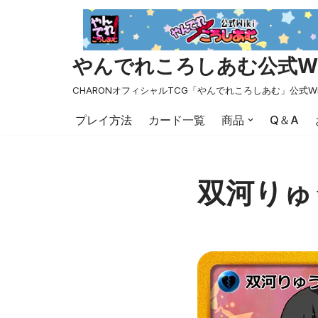
コ
ン
やんでれころしあむ公式Wi
テ
ン
CHARONオフィシャルTCG「やんでれころしあむ」公式Wi
ツ
プレイ方法
カード一覧
商品
Q＆A
へ
ス
キ
ッ
双河りゅ
プ