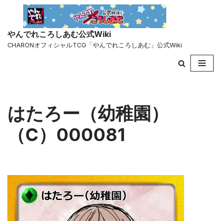
コ
やんでれころしあむ公式Wiki
ン
CHARONオフィシャルTCG「やんでれころしあむ」公式Wiki
テ
ン
ツ
へ
ス
キ
はたろー（幼稚園）
ッ
プ
（C）000081