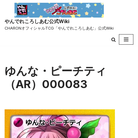
コ
やんでれころしあむ公式Wiki
ン
CHARONオフィシャルTCG「やんでれころしあむ」公式Wiki
テ
ン
ツ
へ
ス
キ
ゆんな・ピーチティ
ッ
プ
（AR）000083