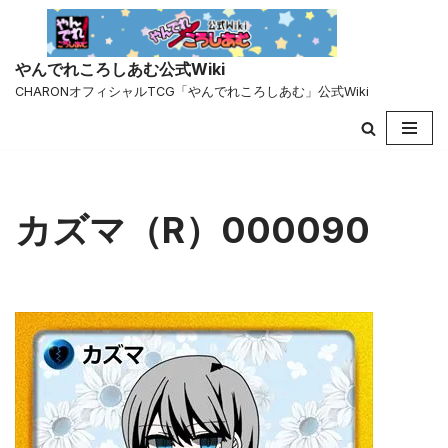
コ
やんでれころしあむ公式Wiki
ン
CHARONオフィシャルTCG「やんでれころしあむ」公式Wiki
テ
ン
ツ
へ
ス
キ
カズマ（R）000090
ッ
プ