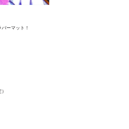
ラバーマット！
定）