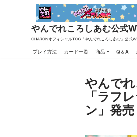
コ
ン
やんでれころしあむ公式Wi
テ
ン
CHARONオフィシャルTCG「やんでれころしあむ」公式Wi
ツ
プレイ方法
カード一覧
商品
Q＆A
へ
ス
キ
ッ
やんでれ
プ
「ラフレ
ン」発売