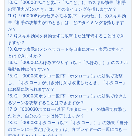
10.
Q.「000001みこと(以下「みこと」)」のスキル効果『相手
の守備力が3のとき』は、どのタイミングを指しますか？
11.
Q.「000008ねねねアネモネ(以下「ねねね」)」のスキル効
果『相手の攻撃力が1のとき』は、どのタイミングを指します
か？
12.
Q.スキル効果を発動せずに攻撃または守備することはでき
ますか？
13.
Q.ウラ表示のメンヘラカードを自由にオモテ表示にするこ
とはできますか？
14.
Q.「000004みほみアジサイ（以下「みほみ」）」のスキル
発動条件は何ですか？
15.
Q.「000030ホタロー(以下「ホタロー」)」の効果で攻撃
し、「ホタロー」が引き分け又は敗北したとき、「ホタロー」
はお墓に送られますか？
16.
Q.「000030ホタロー(以下「ホタロー」)」の効果でゆきま
るゾーンを攻撃することはできますか？
17.
Q.「000030ホタロー(以下「ホタロー」)」の効果で攻撃し
たとき、自分のターンは終了しますか？
18.
Q.「000030ホタロー（以下「ホタロー」）」の効果「自分
のターンに一度だけ使える」は、各プレイヤーの一巡につき一
度使えるということですか？