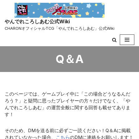
コ
やんでれころしあむ公式Wiki
ン
CHARONオフィシャルTCG「やんでれころしあむ」公式Wiki
テ
ン
ツ
へ
Q＆A
ス
キ
ッ
プ
このページでは、ゲームプレイ中に「この場合どうなるんだ
ろう？」と疑問に思ったプレイヤーの方々だけでなく、「や
んでれころしあむ」の運営全般に関する回答も載せてありま
す！
そのため、DMを送る前に必ずご一読ください！Q＆Aに掲載
されていなかった場合、
こちら
のDMに連絡をお願いします！