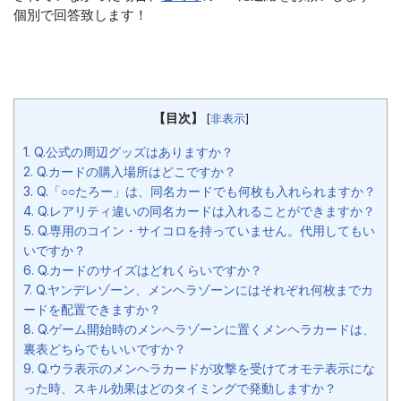
個別で回答致します！
【目次】
[
非表示
]
1.
Q.公式の周辺グッズはありますか？
2.
Q.カードの購入場所はどこですか？
3.
Q.「○○たろー」は、同名カードでも何枚も入れられますか？
4.
Q.レアリティ違いの同名カードは入れることができますか？
5.
Q.専用のコイン・サイコロを持っていません。代用してもい
いですか？
6.
Q.カードのサイズはどれくらいですか？
7.
Q.ヤンデレゾーン、メンヘラゾーンにはそれぞれ何枚までカ
ードを配置できますか？
8.
Q.ゲーム開始時のメンヘラゾーンに置くメンヘラカードは、
裏表どちらでもいいですか？
9.
Q.ウラ表示のメンヘラカードが攻撃を受けてオモテ表示にな
った時、スキル効果はどのタイミングで発動しますか？