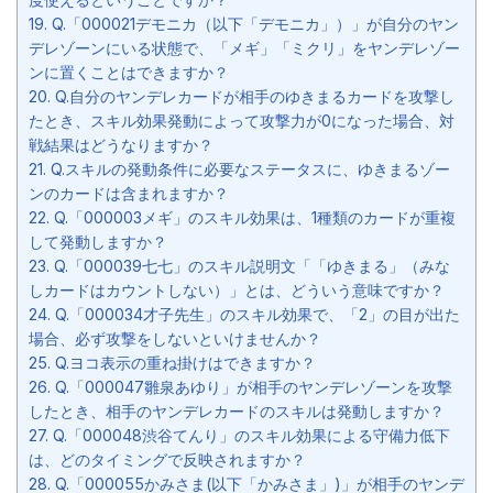
19.
Q.「000021デモニカ（以下「デモニカ」）」が自分のヤン
デレゾーンにいる状態で、「メギ」「ミクリ」をヤンデレゾー
ンに置くことはできますか？
20.
Q.自分のヤンデレカードが相手のゆきまるカードを攻撃し
たとき、スキル効果発動によって攻撃力が0になった場合、対
戦結果はどうなりますか？
21.
Q.スキルの発動条件に必要なステータスに、ゆきまるゾー
ンのカードは含まれますか？
22.
Q.「000003メギ」のスキル効果は、1種類のカードが重複
して発動しますか？
23.
Q.「000039七七」のスキル説明文「「ゆきまる」（みな
しカードはカウントしない）」とは、どういう意味ですか？
24.
Q.「000034才子先生」のスキル効果で、「2」の目が出た
場合、必ず攻撃をしないといけませんか？
25.
Q.ヨコ表示の重ね掛けはできますか？
26.
Q.「000047雛泉あゆり」が相手のヤンデレゾーンを攻撃
したとき、相手のヤンデレカードのスキルは発動しますか？
27.
Q.「000048渋谷てんり」のスキル効果による守備力低下
は、どのタイミングで反映されますか？
28.
Q.「000055かみさま(以下「かみさま」)」が相手のヤンデ