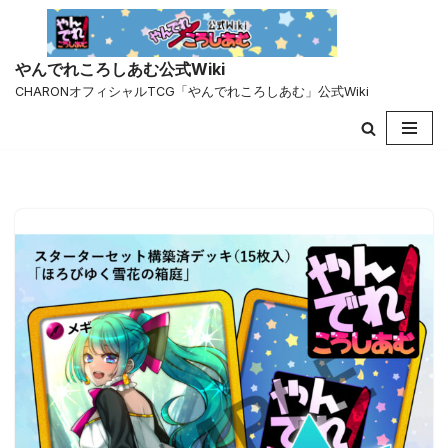
コ
やんでれころしあむ公式Wiki
ン
CHARONオフィシャルTCG「やんでれころしあむ」公式Wiki
テ
ン
ツ
へ
ス
キ
ッ
プ