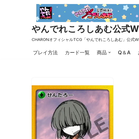
コ
ン
やんでれころしあむ公式Wi
テ
ン
CHARONオフィシャルTCG「やんでれころしあむ」公式Wi
ツ
プレイ方法
カード一覧
商品
Q＆A
へ
ス
キ
ッ
プ