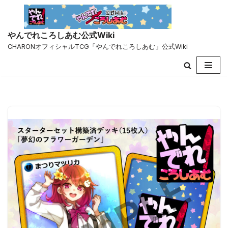
コ
やんでれころしあむ公式Wiki
ン
CHARONオフィシャルTCG「やんでれころしあむ」公式Wiki
テ
ン
ツ
へ
ス
キ
ッ
プ