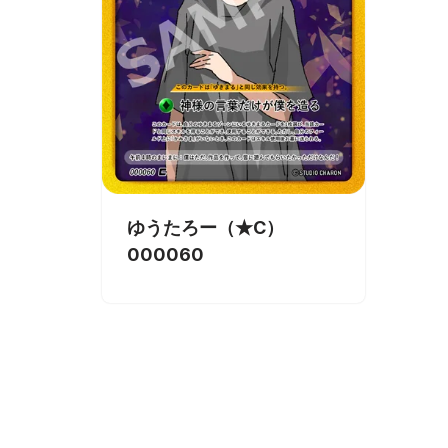
ゆうたろー（★C）
000060