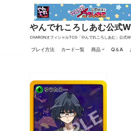
コ
ン
やんでれころしあむ公式Wi
テ
ン
CHARONオフィシャルTCG「やんでれころしあむ」公式Wi
ツ
プレイ方法
カード一覧
商品
Q＆A
へ
ス
キ
ッ
プ