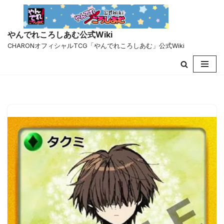
コ
やんでれころしあむ公式Wiki
ン
CHARONオフィシャルTCG「やんでれころしあむ」公式Wiki
テ
ン
ツ
へ
ス
キ
ッ
プ