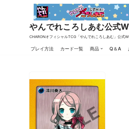
コ
ン
やんでれころしあむ公式Wi
テ
ン
CHARONオフィシャルTCG「やんでれころしあむ」公式Wi
ツ
プレイ方法
カード一覧
商品
Q＆A
へ
ス
キ
ッ
プ