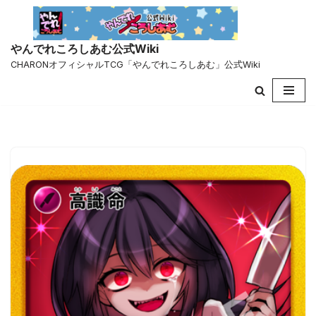
コ
やんでれころしあむ公式Wiki
ン
CHARONオフィシャルTCG「やんでれころしあむ」公式Wiki
テ
ン
ツ
へ
ス
キ
ッ
プ